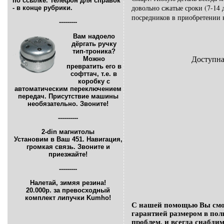
по ссылке. Телефон для справок
довольно сжатые сроки (7-14 
- в конце рубрики.
посредников в приобретении 
---------
Вам надоело
дёргать ручку
тип-троника?
Можно
Доступна
превратить его в
софттач, т.е. в
коробку с
автоматическим переключением
передач. Присутствие машины
необязательно. Звоните!
----------
2-din магнитолы
Установим в Ваш 451. Навигация,
громкая связь. Звоните и
приезжайте!
---------
Налетай, зимяя резина!
20.000р. за превосходный
комплект липучки Kumho!
С нашей помощью Вы смож
гарантией размером в по
проблем, и всегда снабдим