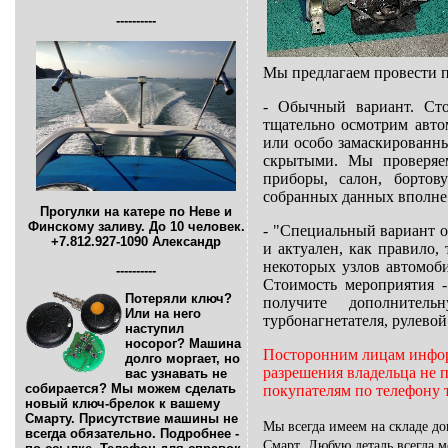
----------
Мы предлагаем провести 
- Обычный вариант. Сто
тщательно осмотрим авто
или особо замаскированны
скрытыми. Мы проверяем:
приборы, салон, бортов
собранных данных вполне 
Прогулки на катере по Неве и
Финскому заливу.
До 10 человек.
- "Специальный вариант от
+7.812.927-1090 Александр
и актуален, как правило,
некоторых узлов автомоб
----------
Стоимость мероприятия -
Потеряли ключ?
получите дополнитель
Или на него
турбонагнетателя, рулевой 
наступил
носорог? Машина
Посторонним лицам информ
долго моргает, но
разрешения владельца не 
вас узнавать не
собирается? Мы можем сделать
покупателям по телефону 
новый ключ-брелок к вашему
Смарту. Присутствие машины не
Мы всегда имеем на складе д
всегда обязательно. Подробнее -
Смарт. Любую деталь всегда мо