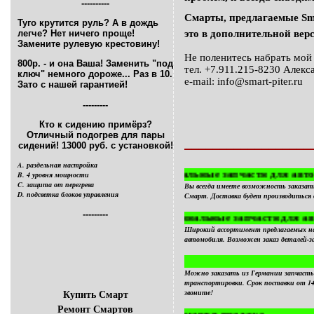
----------
Смарты, предлагаемые Sma
Туго крутится руль? А в дождь
легче? Нет ничего проще!
это в дополнительной вер
Замените рулевую крестовину!
Не поленитесь набрать мой 
800р. - и она Ваша! Заменить "под
тел. +7.911.215-8230 Алек
ключ" немного дороже... Раз в 10.
e-mail: info@smart-piter.ru
Зато с нашей гарантией!
---------
Кто к сидению примёрз?
Отличный подогрев для пары
__________________
сидений! 13000 руб. с установкой!
раздельная настройка
Новые оригинальные запчасти для автомобил
4 уровня мощности
защита от перегрева
Вы всегда имеете возможность заказат
подсветка блоков управления
Смарт. Доставка будет производиться в
---------
Новые неоригинальные запчасти для автомоб
Широкий ассортимент предлагаемых на
автомобиля. Возможен заказ деталей-з
Можно заказать из Германии запчасть б
транспортировки. Срок поставки от 14 
Купить Смарт
звоните!
Ремонт Смартов